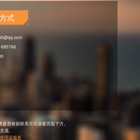
方式
30@qq.com
1685766
30
者是否有留联系方式请看页面下方。
意愿。
使用该服务